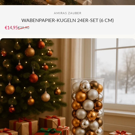
KI
Anbieter:
AMIRAS ZAUBER
WABENPAPIER-KUGELN 24ER-SET (6 CM)
€14,95
€29,90
Verkaufspreis
Normaler Preis