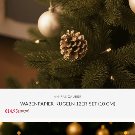
KI
Anbieter:
AMIRAS ZAUBER
WABENPAPIER-KUGELN 12ER-SET (10 CM)
€14,95
€29,90
Verkaufspreis
Normaler Preis