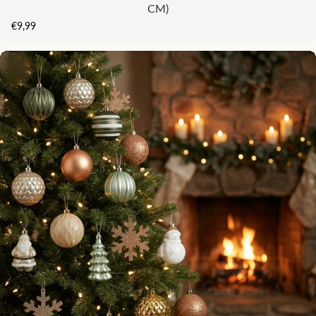
CM)
€9,99