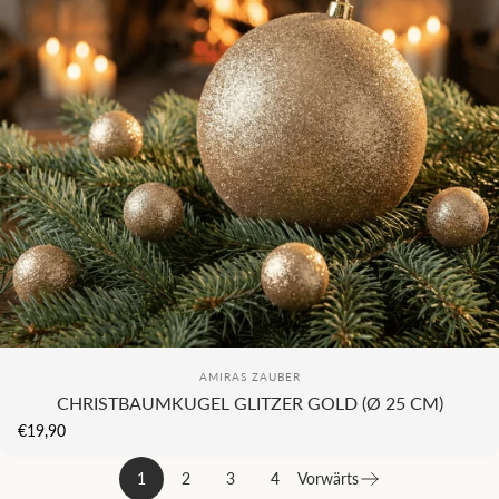
KI
Anbieter:
AMIRAS ZAUBER
CHRISTBAUMKUGEL GLITZER GOLD (Ø 25 CM)
€19,90
1
2
3
4
Vorwärts