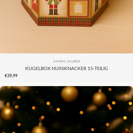
KI
Anbieter:
AMIRAS ZAUBER
KUGELBOX NUSSKNACKER 15-TEILIG
€39,99