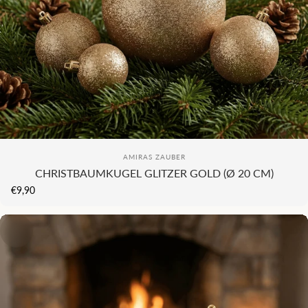
KI
COMING SOON...
Anbieter:
AMIRAS ZAUBER
CHRISTBAUMKUGEL GLITZER GOLD (Ø 20 CM)
€9,90