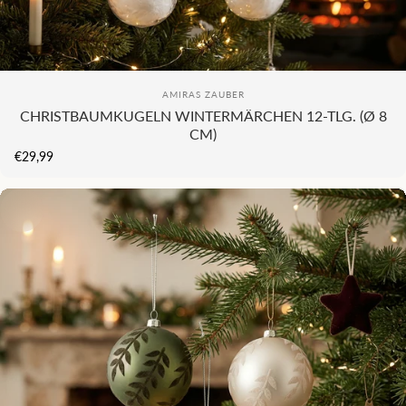
KI
COMING SOON...
Anbieter:
AMIRAS ZAUBER
CHRISTBAUMKUGELN WINTERMÄRCHEN 12-TLG. (Ø 8
CM)
€29,99