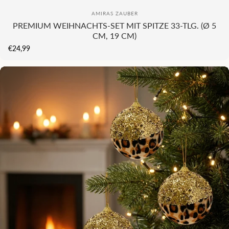
KI
COMING SOON...
Anbieter:
AMIRAS ZAUBER
PREMIUM WEIHNACHTS-SET MIT SPITZE 33-TLG. (Ø 5
CM, 19 CM)
€24,99