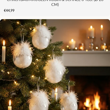
CM)
€44,99