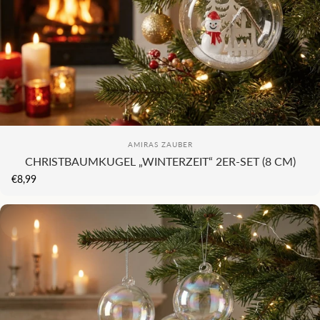
KI
COMING SOON...
Anbieter:
AMIRAS ZAUBER
CHRISTBAUMKUGEL „WINTERZEIT“ 2ER-SET (8 CM)
€8,99