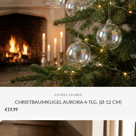
KI
COMING SOON...
Anbieter:
AMIRAS ZAUBER
CHRISTBAUMKUGEL AURORA 4-TLG. (Ø 12 CM)
€19,99