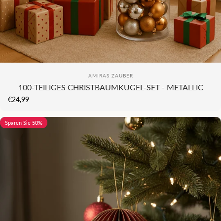
KI
Anbieter:
AMIRAS ZAUBER
100-TEILIGES CHRISTBAUMKUGEL-SET - METALLIC
€24,99
Sparen Sie 50%