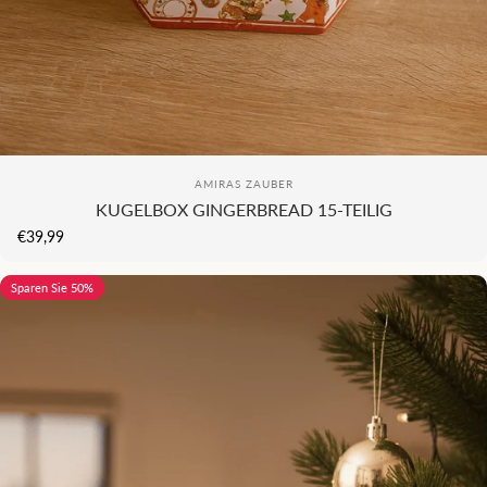
KI
Anbieter:
AMIRAS ZAUBER
KUGELBOX GINGERBREAD 15-TEILIG
€39,99
Sparen Sie 50%