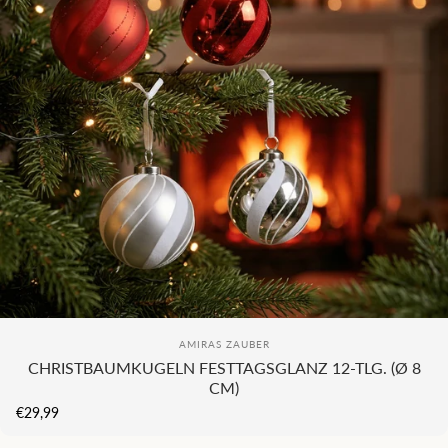
KI
COMING SOON...
Anbieter:
AMIRAS ZAUBER
CHRISTBAUMKUGELN FESTTAGSGLANZ 12-TLG. (Ø 8
CM)
€29,99